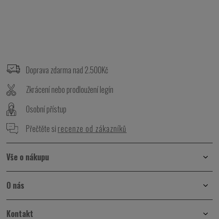
Z
á
p
Doprava zdarma nad 2.500Kč
a
t
Zkrácení nebo prodloužení legín
í
Osobní přístup
Přečtěte si
recenze od zákazníků
Vše o nákupu
O nás
Kontakt