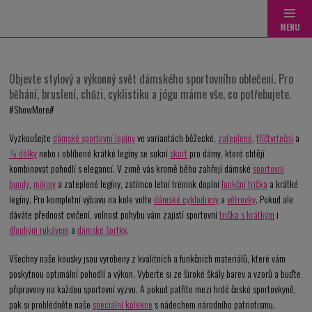
Přejít
na
obsah
Objevte stylový a výkonný svět dámského sportovního oblečení. Pro
běhání, bruslení, chůzi, cyklistiku a jógu máme vše, co potřebujete.
Vyzkoušejte
dámské sportovní legíny
ve variantách běžecké,
zateplené
,
tříčtvrteční
a
⅞ délky
nebo i oblíbené krátké legíny se sukní
skort
pro dámy, které chtějí
kombinovat pohodlí s elegancí.
V zimě vás kromě běhu zahřejí dámské
sportovní
bundy
,
mikiny
a zateplené legíny, zatímco letní trénink doplní
funkční trička
a krátké
legíny. Pro kompletní výbavu na kole volte
dámské cyklodresy
a
větrovky
. Pokud ale
dáváte přednost cvičení, volnost pohybu vám zajistí sportovní
trička s krátkým
i
dlouhým rukávem
a
dámské šortky
.
Všechny naše kousky jsou vyrobeny z kvalitních a funkčních materiálů, které vám
poskytnou optimální pohodlí a výkon. Vyberte si ze široké škály barev a vzorů a buďte
připraveny na každou sportovní výzvu. A pokud patříte mezi hrdé české sportovkyně,
pak si prohlédněte naše
speciální kolekce
s nádechem národního patriotismu.