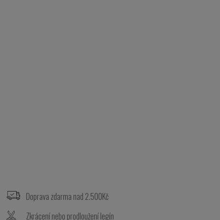
Z
á
p
Doprava zdarma nad 2.500Kč
a
t
Zkrácení nebo prodloužení legín