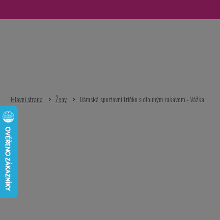
Přejít
na
obsah
Ženy
Dámská sportovní tričko s dlouhým rukávem - Vážka