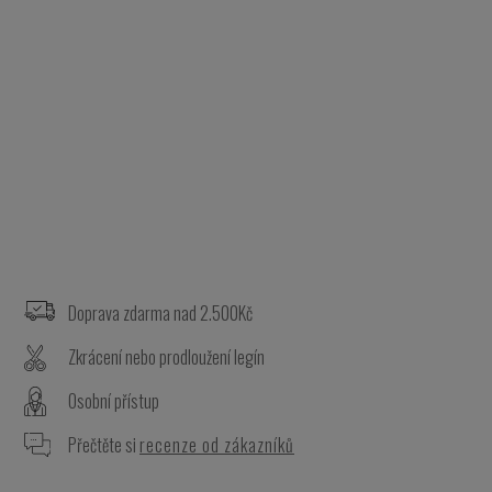
Z
á
p
a
Doprava zdarma nad 2.500Kč
t
Zkrácení nebo prodloužení legín
í
Osobní přístup
Přečtěte si
recenze od zákazníků