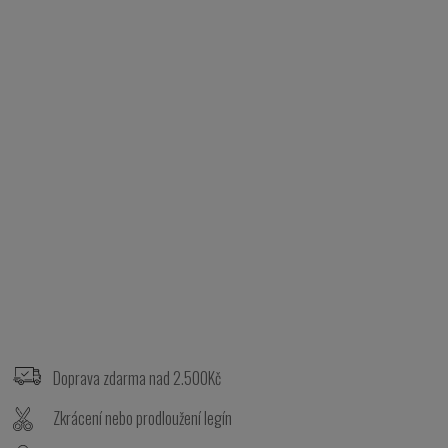
Z
á
p
Doprava zdarma nad 2.500Kč
a
t
Zkrácení nebo prodloužení legín
í