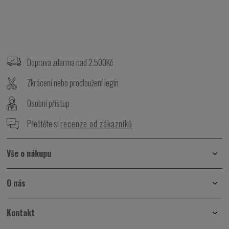
Z
á
p
Doprava zdarma nad 2.500Kč
a
t
Zkrácení nebo prodloužení legín
í
Osobní přístup
Přečtěte si
recenze od zákazníků
Vše o nákupu
O nás
Kontakt