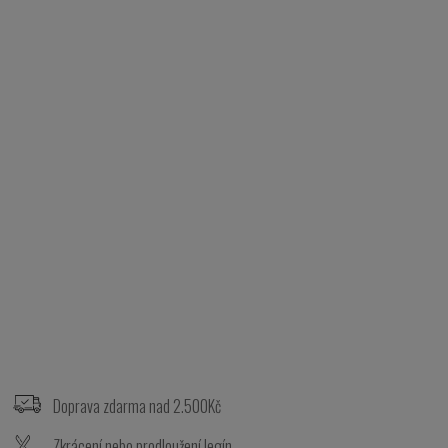
Z
á
p
Doprava zdarma nad 2.500Kč
a
t
Zkrácení nebo prodloužení legín