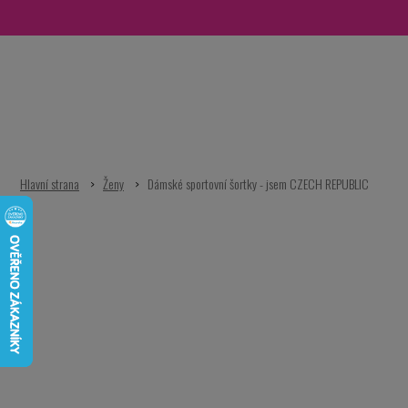
Přejít
na
obsah
Ženy
Dámské sportovní šortky - jsem CZECH REPUBLIC