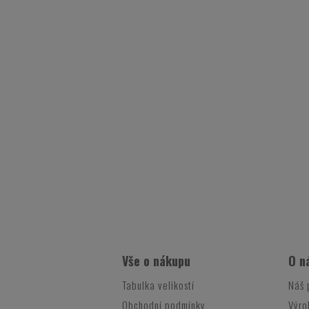
Vše o nákupu
O n
Tabulka velikostí
Náš 
Obchodní podmínky
Výro