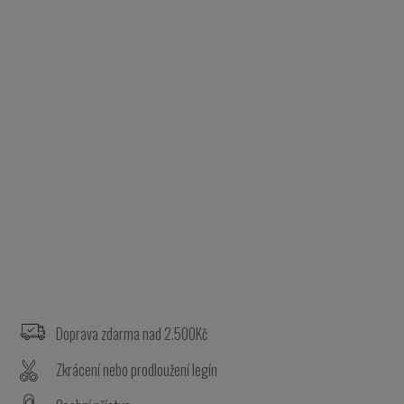
Z
á
p
a
Doprava zdarma nad 2.500Kč
t
Zkrácení nebo prodloužení legín
í