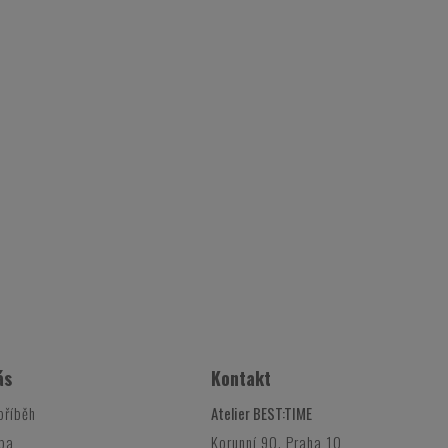
ás
Kontakt
příběh
Atelier BEST:TIME
ba
Korunní 90, Praha 10