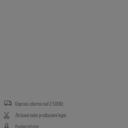
Z
á
p
Doprava zdarma nad 2.500Kč
a
t
Zkrácení nebo prodloužení legín
í
Osobní přístup