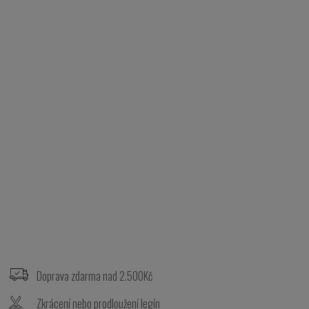
Z
á
p
Doprava zdarma nad 2.500Kč
a
t
Zkrácení nebo prodloužení legín