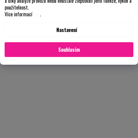
a díky analýze provozu webu neustále zlepšovali jeho funkce, výkon a
použitelnost.
Více informací
zde
.
Nastavení
Souhlasím