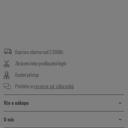
Z
á
p
Doprava zdarma nad 2.500Kč
a
t
Zkrácení nebo prodloužení legín
í
Osobní přístup
Přečtěte si
recenze od zákazníků
Vše o nákupu
O nás