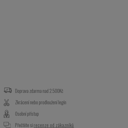
Z
á
p
Doprava zdarma nad 2.500Kč
a
t
Zkrácení nebo prodloužení legín
í
Osobní přístup
Přečtěte si
recenze od zákazníků