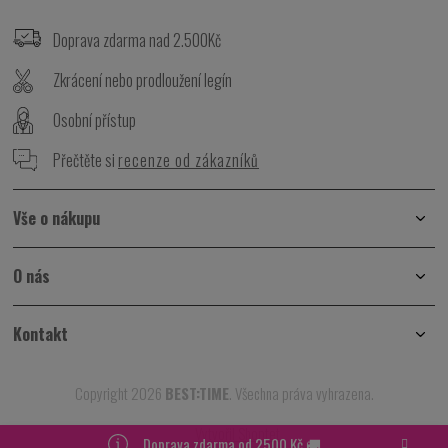
á
p
Doprava zdarma nad 2.500Kč
a
t
Zkrácení nebo prodloužení legín
í
Osobní přístup
Přečtěte si
recenze od zákazníků
Vše o nákupu
O nás
Kontakt
Copyright 2026
BEST:TIME
. Všechna práva vyhrazena.
Vytvořil Shoptet
Doprava zdarma od 2500 Kč 🚚