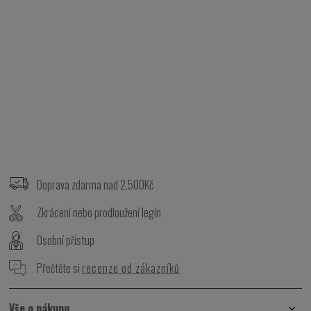
Z
á
p
Doprava zdarma nad 2.500Kč
a
t
Zkrácení nebo prodloužení legín
í
Osobní přístup
Přečtěte si
recenze od zákazníků
Vše o nákupu