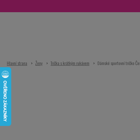
Přejít
na
obsah
Ženy
Trička s krátkým rukávem
Dámské sportovní tričko Če