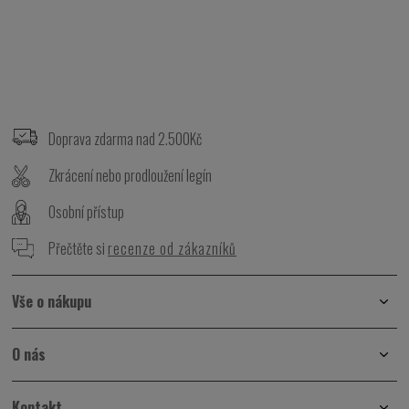
Z
á
p
Doprava zdarma nad 2.500Kč
a
t
Zkrácení nebo prodloužení legín
í
Osobní přístup
Přečtěte si
recenze od zákazníků
Vše o nákupu
O nás
Kontakt