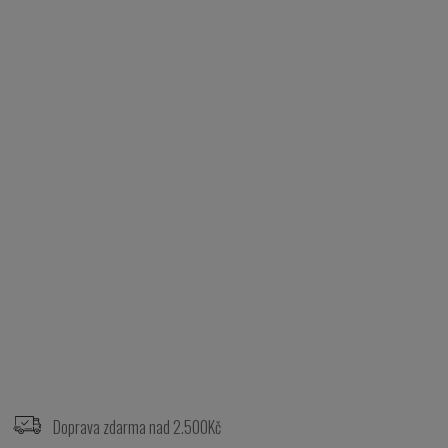
Z
á
p
Doprava zdarma nad 2.500Kč
a