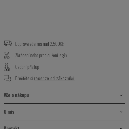
Z
á
p
Doprava zdarma nad 2.500Kč
a
t
Zkrácení nebo prodloužení legín
í
Osobní přístup
Přečtěte si
recenze od zákazníků
Vše o nákupu
O nás
Kontakt