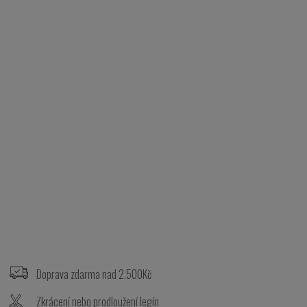
Z
á
p
Doprava zdarma nad 2.500Kč
a
t
Zkrácení nebo prodloužení legín