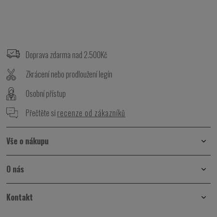
Z
á
p
Doprava zdarma nad 2.500Kč
a
t
Zkrácení nebo prodloužení legín
í
Osobní přístup
Přečtěte si
recenze od zákazníků
Vše o nákupu
O nás
Kontakt