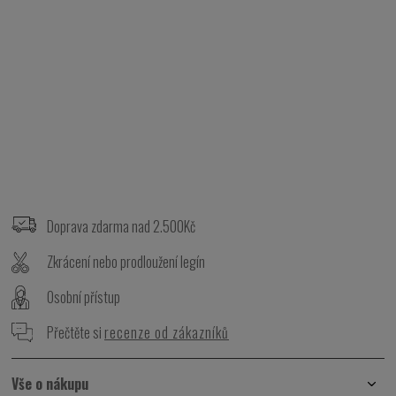
Z
á
p
Doprava zdarma nad 2.500Kč
a
t
Zkrácení nebo prodloužení legín
í
Osobní přístup
Přečtěte si
recenze od zákazníků
Vše o nákupu