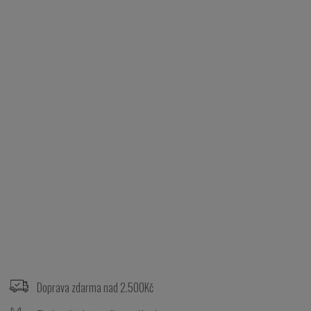
Z
á
p
Doprava zdarma nad 2.500Kč
a