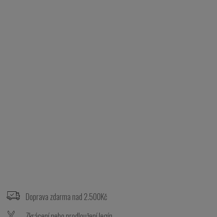
Z
á
p
Doprava zdarma nad 2.500Kč
a
t
Zkrácení nebo prodloužení legín