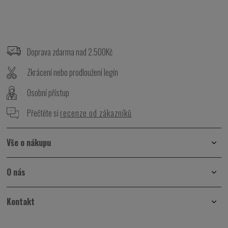
Z
á
p
Doprava zdarma nad 2.500Kč
a
t
Zkrácení nebo prodloužení legín
í
Osobní přístup
Přečtěte si
recenze od zákazníků
Vše o nákupu
O nás
Kontakt