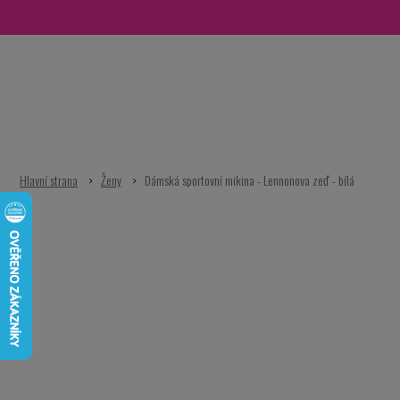
Přejít
na
obsah
Ženy
Dámská sportovní mikina - Lennonova zeď - bílá