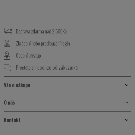
Z
á
p
Doprava zdarma nad 2.500Kč
a
t
Zkrácení nebo prodloužení legín
í
Osobní přístup
Přečtěte si
recenze od zákazníků
Vše o nákupu
O nás
Kontakt