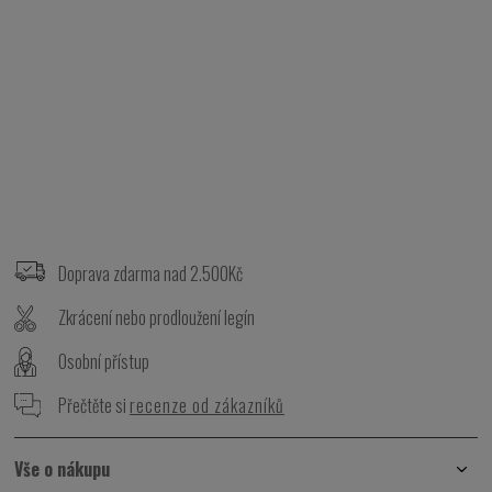
Z
á
p
Doprava zdarma nad 2.500Kč
a
t
Zkrácení nebo prodloužení legín
í
Osobní přístup
Přečtěte si
recenze od zákazníků
Vše o nákupu