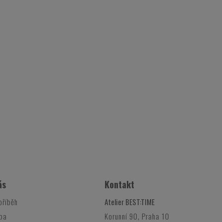
ás
Kontakt
příběh
Atelier BEST:TIME
ba
Korunní 90, Praha 10