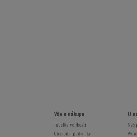
Vše o nákupu
O n
Tabulka velikostí
Náš 
Obchodní podmínky
Výro