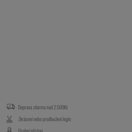
Z
á
p
a
Doprava zdarma nad 2.500Kč
t
Zkrácení nebo prodloužení legín
í
Osobní přístup