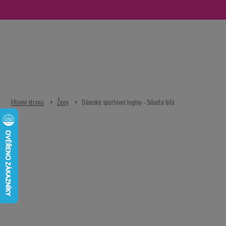
Přejít
na
obsah
Ženy
Dámské sportovní legíny - Silueta bílá