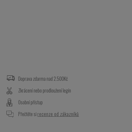
Z
á
p
a
Doprava zdarma nad 2.500Kč
t
Zkrácení nebo prodloužení legín
í
Osobní přístup
Přečtěte si
recenze od zákazníků