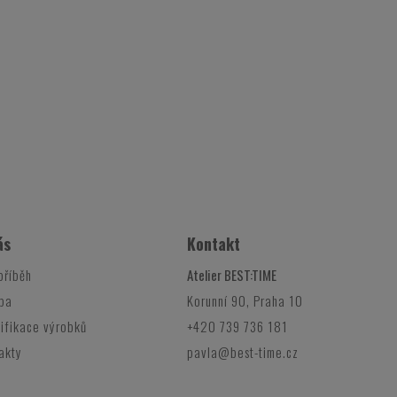
ás
Kontakt
příběh
Atelier BEST:TIME
ba
Korunní 90, Praha 10
ifikace výrobků
+420 739 736 181
akty
pavla@best-time.cz