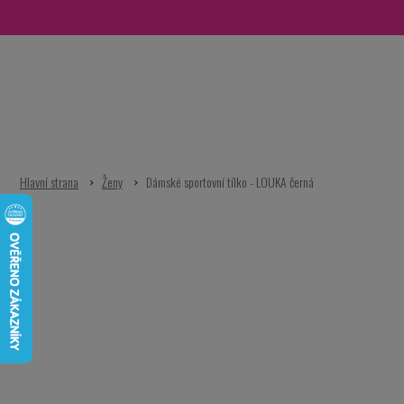
Přejít
na
obsah
Ženy
Dámské sportovní tílko - LOUKA černá