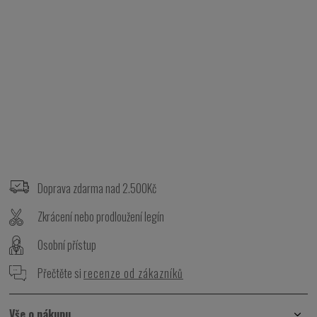
Z
á
p
Doprava zdarma nad 2.500Kč
a
t
Zkrácení nebo prodloužení legín
í
Osobní přístup
Přečtěte si
recenze od zákazníků
Vše o nákupu