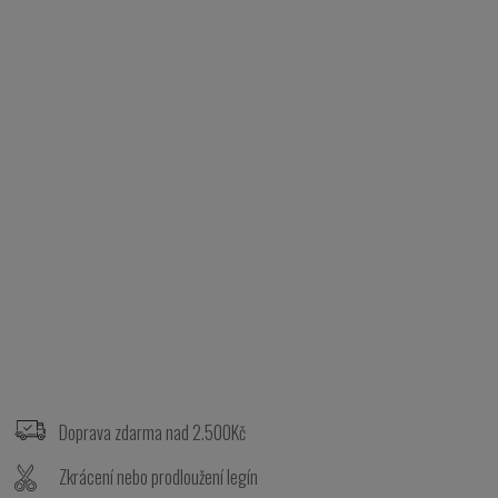
Z
á
p
Doprava zdarma nad 2.500Kč
a
t
Zkrácení nebo prodloužení legín