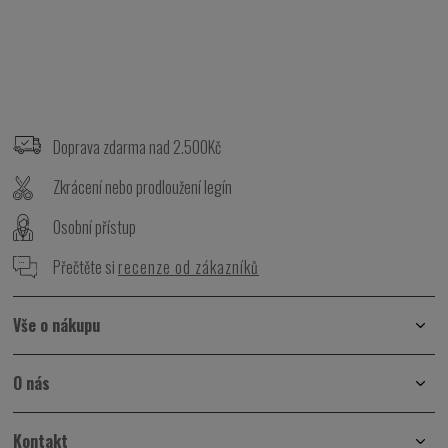
Z
á
p
Doprava zdarma nad 2.500Kč
a
t
Zkrácení nebo prodloužení legín
í
Osobní přístup
Přečtěte si
recenze od zákazníků
Vše o nákupu
O nás
Kontakt