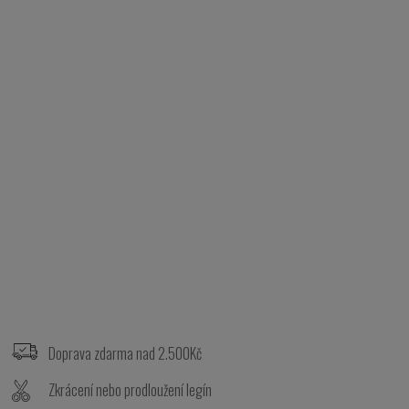
Z
á
p
Doprava zdarma nad 2.500Kč
a
t
Zkrácení nebo prodloužení legín
í