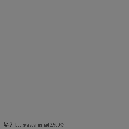
Z
á
p
Doprava zdarma nad 2.500Kč