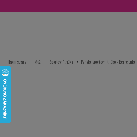
Přejít
na
obsah
Muži
Sportovní trička
Pánské sportovní tričko - Repre triko