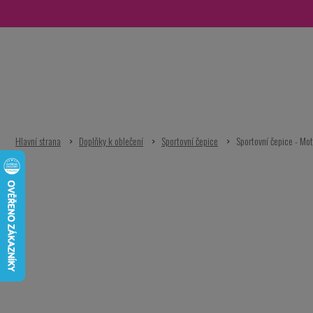
Přejít
na
obsah
Doplňky k oblečení
Sportovní čepice
Sportovní čepice - Mo