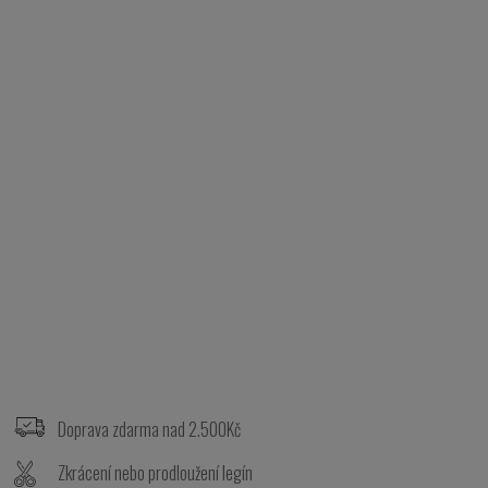
Z
á
p
Doprava zdarma nad 2.500Kč
a
t
Zkrácení nebo prodloužení legín