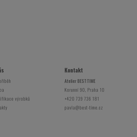
ás
Kontakt
příběh
Atelier BEST:TIME
ba
Korunní 90, Praha 10
ifikace výrobků
+420 739 736 181
akty
pavla@best-time.cz