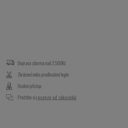
Z
á
p
a
Doprava zdarma nad 2.500Kč
t
Zkrácení nebo prodloužení legín
í
Osobní přístup
Přečtěte si
recenze od zákazníků