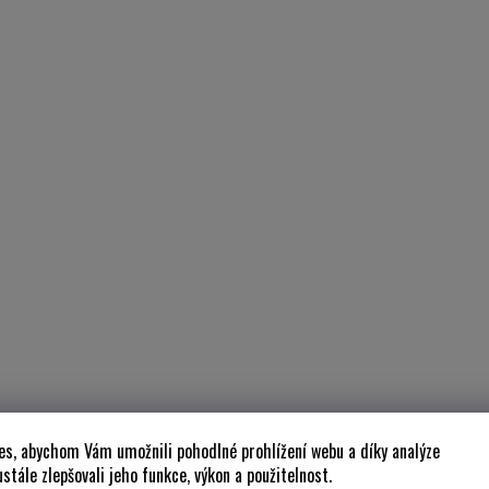
es, abychom Vám umožnili pohodlné prohlížení webu a díky analýze
stále zlepšovali jeho funkce, výkon a použitelnost.