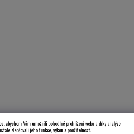
es, abychom Vám umožnili pohodlné prohlížení webu a díky analýze
stále zlepšovali jeho funkce, výkon a použitelnost.