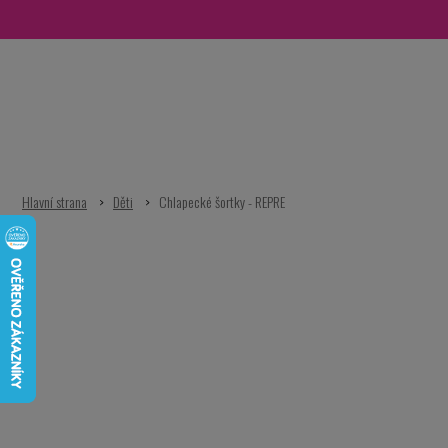
Přejít
na
obsah
Děti
Chlapecké šortky - REPRE