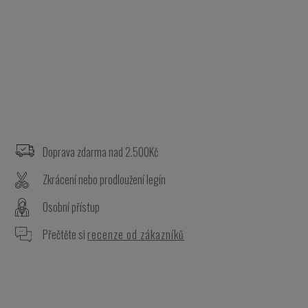
Z
á
p
a
Doprava zdarma nad 2.500Kč
t
Zkrácení nebo prodloužení legín
í
Osobní přístup
Přečtěte si
recenze od zákazníků