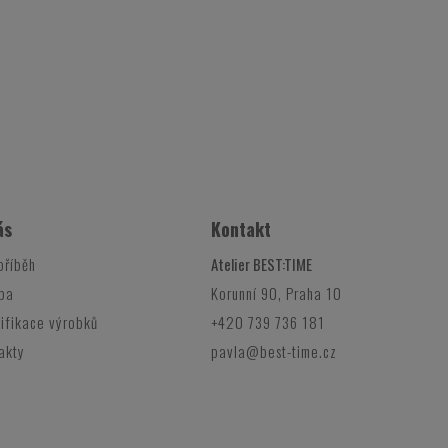
ás
Kontakt
příběh
Atelier BEST:TIME
ba
Korunní 90, Praha 10
ifikace výrobků
+420 739 736 181
akty
pavla@best-time.cz