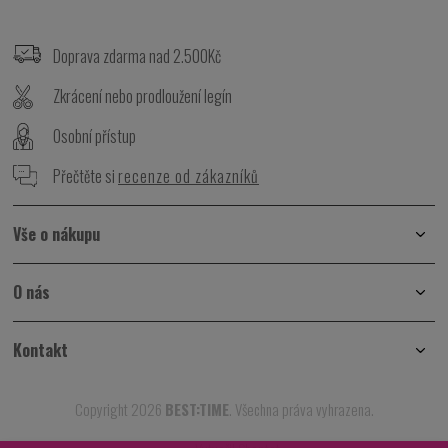
Z
á
p
Doprava zdarma nad 2.500Kč
a
t
Zkrácení nebo prodloužení legín
í
Osobní přístup
Přečtěte si
recenze od zákazníků
Vše o nákupu
O nás
Kontakt
Copyright 2026
BEST:TIME
. Všechna práva vyhrazena.