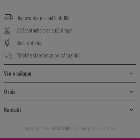
Z
á
p
Doprava zdarma nad 2.500Kč
a
t
Zkrácení nebo prodloužení legín
í
Osobní přístup
Přečtěte si
recenze od zákazníků
Vše o nákupu
O nás
Kontakt
Copyright 2026
BEST:TIME
. Všechna práva vyhrazena.