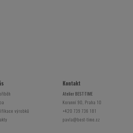
ás
Kontakt
příběh
Atelier BEST:TIME
ba
Korunní 90, Praha 10
ifikace výrobků
+420 739 736 181
akty
pavla@best-time.cz