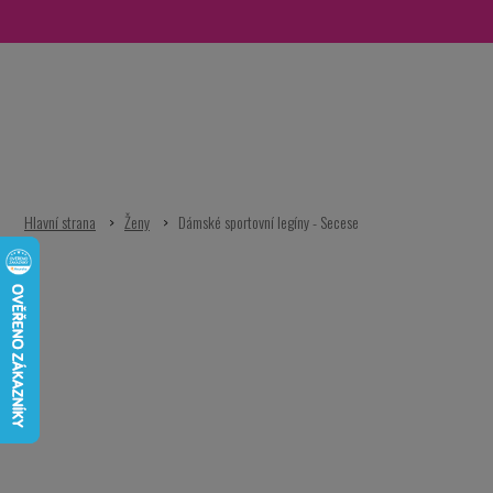
Přejít
na
obsah
Ženy
Dámské sportovní legíny - Secese