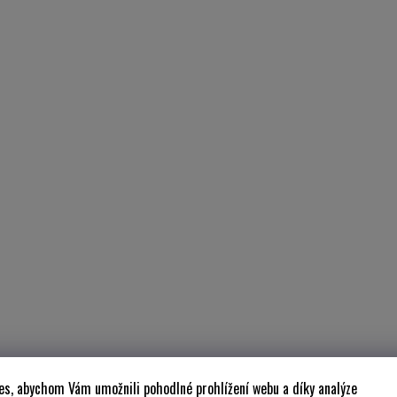
es, abychom Vám umožnili pohodlné prohlížení webu a díky analýze