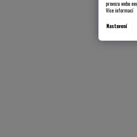
provozu webu neu
Více informací
z
Nastavení