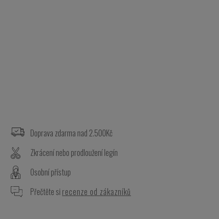
Z
á
p
a
Doprava zdarma nad 2.500Kč
t
Zkrácení nebo prodloužení legín
í
Osobní přístup
Přečtěte si
recenze od zákazníků