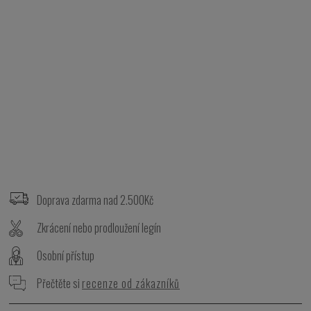
Z
á
p
Doprava zdarma nad 2.500Kč
a
t
Zkrácení nebo prodloužení legín
í
Osobní přístup
Přečtěte si
recenze od zákazníků