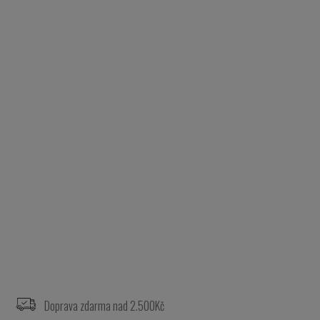
Z
á
p
a
Doprava zdarma nad 2.500Kč