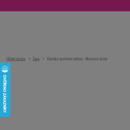
Přejít
na
obsah
Ženy
Dámská sportovní mikina - Motivace černá