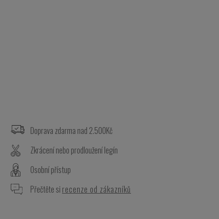
Z
á
p
a
Doprava zdarma nad 2.500Kč
t
Zkrácení nebo prodloužení legín
í
Osobní přístup
Přečtěte si
recenze od zákazníků