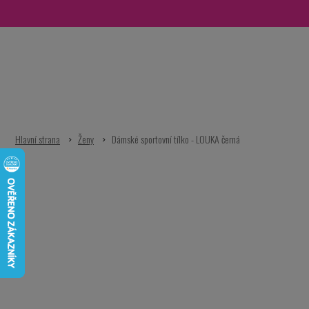
Přejít
na
obsah
Ženy
Dámské sportovní tílko - LOUKA černá