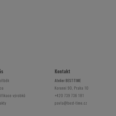
ás
Kontakt
příběh
Atelier BEST:TIME
ba
Korunní 90, Praha 10
ifikace výrobků
+420 739 736 181
akty
pavla@best-time.cz