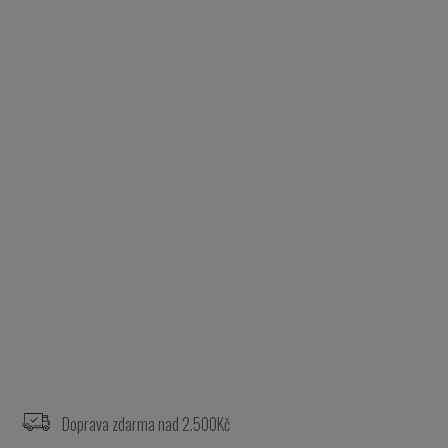
Z
á
p
a
Doprava zdarma nad 2.500Kč
t