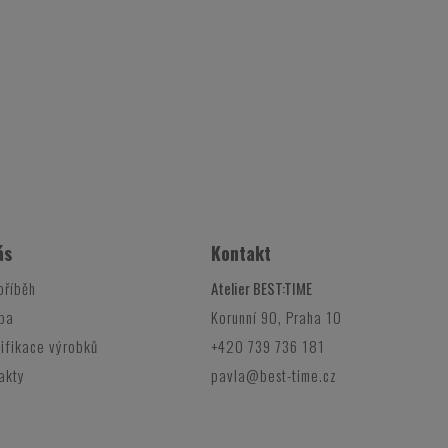
ás
Kontakt
příběh
Atelier BEST:TIME
ba
Korunní 90, Praha 10
ifikace výrobků
+420 739 736 181
akty
pavla@best-time.cz