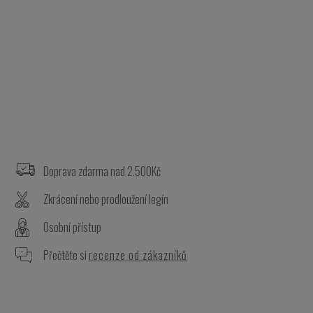
Z
á
p
a
Doprava zdarma nad 2.500Kč
t
Zkrácení nebo prodloužení legín
í
Osobní přístup
Přečtěte si
recenze od zákazníků