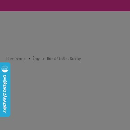
Přejít
na
obsah
Ženy
Dámské tričko - Korálky