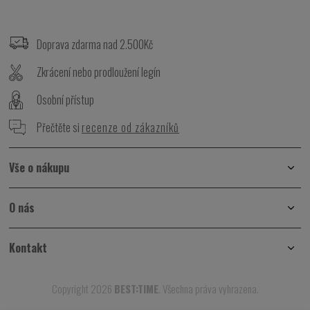
Z
á
p
Doprava zdarma nad 2.500Kč
a
t
Zkrácení nebo prodloužení legín
í
Osobní přístup
Přečtěte si
recenze od zákazníků
Vše o nákupu
O nás
Kontakt
Copyright 2026
BEST:TIME
. Všechna práva vyhrazena.