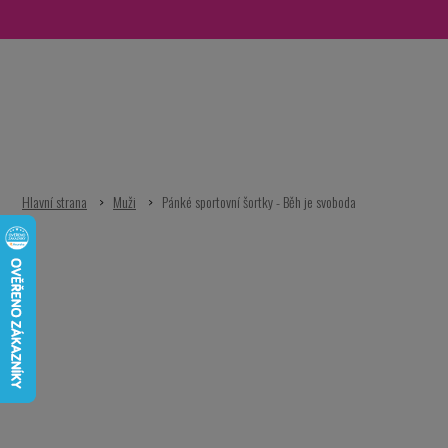
Přejít
na
obsah
Muži
Pánké sportovní šortky - Běh je svoboda