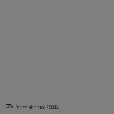
Z
á
p
a
Doprava zdarma nad 2.500Kč
t