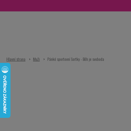
Přejít
na
obsah
Muži
Pánké sportovní šortky - Běh je svoboda