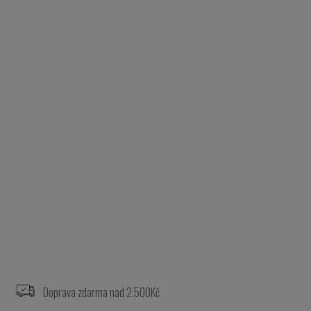
Z
á
p
a
Doprava zdarma nad 2.500Kč
t